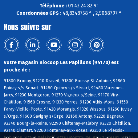
Téléphone :
01 43 24 82 91
Coordonnées GPS :
48,8348758 ° , 2,5068797 °
Nous suivre sur
Votre magasin Biocoop Les Papillons (94170) est
proche de :
91800 Brunoy, 91210 Draveil, 91800 Boussy-St-Antoine, 91860
Epinay s/s Sénart, 91480 Quincy s/s Sénart, 91480 Varennes-
Jarcy, 91230 Montgeron, 91270 Vigneux s/Seine, 91170 Viry-
Châtillon, 91560 Crosne, 91330 Yerres, 91200 Athis-Mons, 91550
Paray-Vieille-Poste, 91420 Morangis, 91320 Wissous, 91260 Juvisy
s/Orge, 91600 Savigny s/Orge, 92160 Antony, 92220 Bagneux,
92340 Bourg-la-Reine, 92290 Châtenay-Malabry, 92320 Châtillon,
92140 Clamart, 92260 Fontenay-aux-Roses, 92350 Le Plessis-
Robinson, 92240 Malakoff, 92120 Montrouge, 92330 Sceaux, 92170