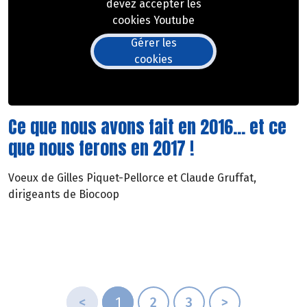
devez accepter les
cookies Youtube
Gérer les
cookies
Ce que nous avons fait en 2016... et ce
que nous ferons en 2017 !
Voeux de Gilles Piquet-Pellorce et Claude Gruffat,
dirigeants de Biocoop
<
1
2
3
>