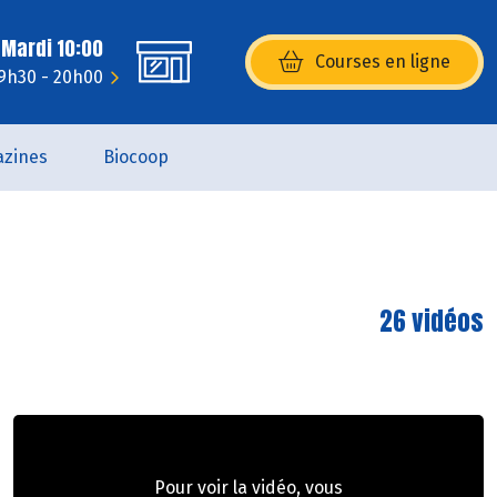
 Mardi 10:00
Courses en ligne
(s’ouvre dans une nouvelle fenêtr
9h30 - 20h00
zines
Biocoop
26 vidéos
Pour voir la vidéo, vous