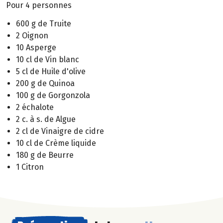
Pour 4 personnes
600 g de Truite
2 Oignon
10 Asperge
10 cl de Vin blanc
5 cl de Huile d'olive
200 g de Quinoa
100 g de Gorgonzola
2 échalote
2 c. à s. de Algue
2 cl de Vinaigre de cidre
10 cl de Crème liquide
180 g de Beurre
1 Citron