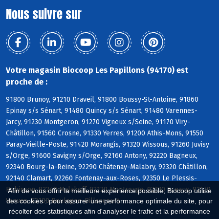
Nous suivre sur
Votre magasin Biocoop Les Papillons (94170) est
proche de :
91800 Brunoy, 91210 Draveil, 91800 Boussy-St-Antoine, 91860
Epinay s/s Sénart, 91480 Quincy s/s Sénart, 91480 Varennes-
Jarcy, 91230 Montgeron, 91270 Vigneux s/Seine, 91170 Viry-
Châtillon, 91560 Crosne, 91330 Yerres, 91200 Athis-Mons, 91550
Paray-Vieille-Poste, 91420 Morangis, 91320 Wissous, 91260 Juvisy
s/Orge, 91600 Savigny s/Orge, 92160 Antony, 92220 Bagneux,
92340 Bourg-la-Reine, 92290 Châtenay-Malabry, 92320 Châtillon,
92140 Clamart, 92260 Fontenay-aux-Roses, 92350 Le Plessis-
Robinson, 92240 Malakoff, 92120 Montrouge, 92330 Sceaux, 92170
Afin de vous offrir la meilleure expérience possible, Biocoop utilise
Vanves, 92100 Boulogne-Billancourt
des cookies : pour assurer une performance optimale du site, pour
récolter des statistiques afin d'analyser le trafic et la performance