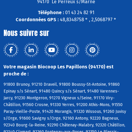
94170 Le Perreux s/Marne
Téléphone :
01 43 24 82 91
Coordonnées GPS :
48,8348758 ° , 2,5068797 °
Nous suivre sur
Votre magasin Biocoop Les Papillons (94170) est
proche de :
91800 Brunoy, 91210 Draveil, 91800 Boussy-St-Antoine, 91860
Epinay s/s Sénart, 91480 Quincy s/s Sénart, 91480 Varennes-
Jarcy, 91230 Montgeron, 91270 Vigneux s/Seine, 91170 Viry-
Châtillon, 91560 Crosne, 91330 Yerres, 91200 Athis-Mons, 91550
Paray-Vieille-Poste, 91420 Morangis, 91320 Wissous, 91260 Juvisy
s/Orge, 91600 Savigny s/Orge, 92160 Antony, 92220 Bagneux,
92340 Bourg-la-Reine, 92290 Châtenay-Malabry, 92320 Châtillon,
92140 Clamart, 92260 Fontenay-aux-Roses, 92350 Le Plessis-