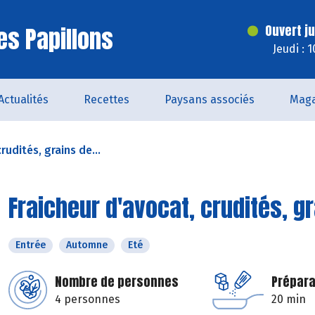
es Papillons
Ouvert j
Jeudi : 
Actualités
Recettes
Paysans associés
Maga
rudités, grains de...
Fraicheur d'avocat, crudités, gr
Entrée
Automne
Eté
Nombre de personnes
Prépara
4 personnes
20 min