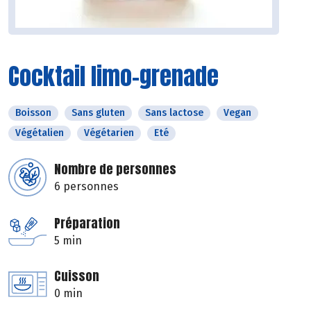
Cocktail limo-grenade
Boisson
Sans gluten
Sans lactose
Vegan
Végétalien
Végétarien
Eté
Nombre de personnes
6 personnes
Préparation
5 min
Cuisson
0 min