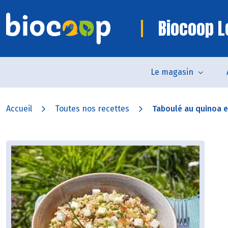
Biocoop L
Le magasin
Accueil
Toutes nos recettes
Taboulé au quinoa e