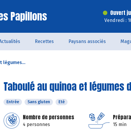
es Papillons
Ouvert j
Vendredi : 
Actualités
Recettes
Paysans associés
Maga
t légumes...
Taboulé au quinoa et légumes 
Entrée
Sans gluten
Eté
Nombre de personnes
Prépara
4 personnes
15 min