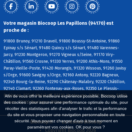
Votre magasin Biocoop Les Papillons (94170) est
proche de :
91800 Brunoy, 91210 Draveil, 91800 Boussy-St-Antoine, 91860
Epinay s/s Sénart, 91480 Quincy s/s Sénart, 91480 Varennes-
Jarcy, 91230 Montgeron, 91270 Vigneux s/Seine, 91170 Viry-
Châtillon, 91560 Crosne, 91330 Yerres, 91200 Athis-Mons, 91550
Paray-Vieille-Poste, 91420 Morangis, 91320 Wissous, 91260 Juvisy
s/Orge, 91600 Savigny s/Orge, 92160 Antony, 92220 Bagneux,
92340 Bourg-la-Reine, 92290 Châtenay-Malabry, 92320 Châtillon,
92140 Clamart, 92260 Fontenay-aux-Roses, 92350 Le Plessis-
Robinson, 92240 Malakoff, 92120 Montrouge, 92330 Sceaux, 92170
Afin de vous offrir la meilleure expérience possible, Biocoop utilise
Vanves, 92100 Boulogne-Billancourt
des cookies : pour assurer une performance optimale du site, pour
récolter des statistiques afin d'analyser le trafic et la performance
du site et vous proposer une navigation personnalisée en toute
sécurité. Vous pouvez changer d'avis à tout moment en
Biocoop.fr
Le réseau Biocoop
paramétrant vos cookies. OK pour vous ?
Copyright Biocoop 2026