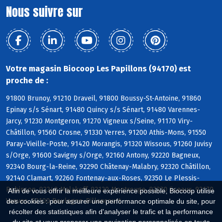
Nous suivre sur
Votre magasin Biocoop Les Papillons (94170) est
proche de :
91800 Brunoy, 91210 Draveil, 91800 Boussy-St-Antoine, 91860
Epinay s/s Sénart, 91480 Quincy s/s Sénart, 91480 Varennes-
Jarcy, 91230 Montgeron, 91270 Vigneux s/Seine, 91170 Viry-
Châtillon, 91560 Crosne, 91330 Yerres, 91200 Athis-Mons, 91550
Paray-Vieille-Poste, 91420 Morangis, 91320 Wissous, 91260 Juvisy
s/Orge, 91600 Savigny s/Orge, 92160 Antony, 92220 Bagneux,
92340 Bourg-la-Reine, 92290 Châtenay-Malabry, 92320 Châtillon,
92140 Clamart, 92260 Fontenay-aux-Roses, 92350 Le Plessis-
Robinson, 92240 Malakoff, 92120 Montrouge, 92330 Sceaux, 92170
Afin de vous offrir la meilleure expérience possible, Biocoop utilise
Vanves, 92100 Boulogne-Billancourt
des cookies : pour assurer une performance optimale du site, pour
récolter des statistiques afin d'analyser le trafic et la performance