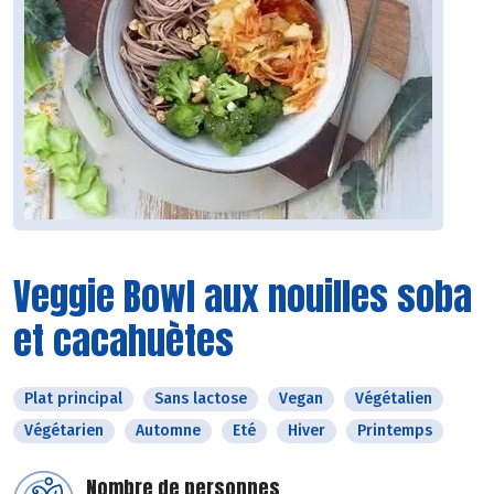
Veggie Bowl aux nouilles soba
et cacahuètes
Plat principal
Sans lactose
Vegan
Végétalien
Végétarien
Automne
Eté
Hiver
Printemps
Nombre de personnes