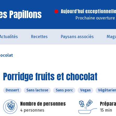
es Papillons
Aujourd'hui exceptionnell
Prochaine ouverture 
Actualités
Recettes
Paysans associés
Maga
hocolat
Porridge fruits et chocolat
Dessert
Sans lactose
Sans porc
Vegan
Végétarie
Nombre de personnes
Prépara
4 personnes
15 min