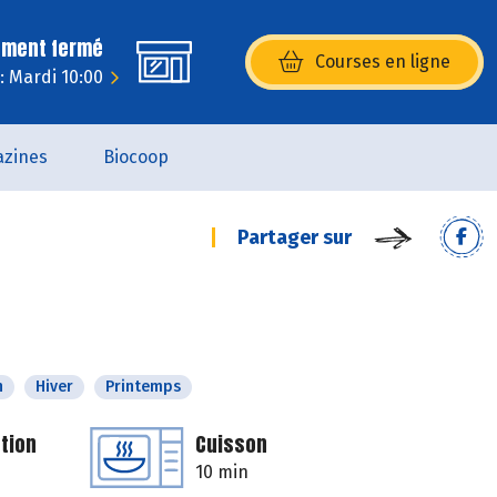
ement fermé
Courses en ligne
(s’ouvre dans une nouvelle fenêtr
: Mardi 10:00
zines
Biocoop
Partager sur
n
Hiver
Printemps
tion
Cuisson
10 min