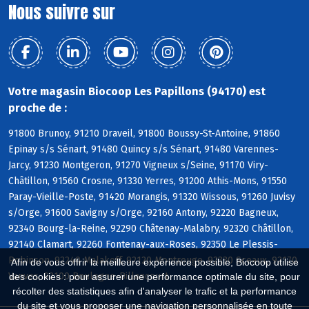
Nous suivre sur
Votre magasin Biocoop Les Papillons (94170) est
proche de :
91800 Brunoy, 91210 Draveil, 91800 Boussy-St-Antoine, 91860
Epinay s/s Sénart, 91480 Quincy s/s Sénart, 91480 Varennes-
Jarcy, 91230 Montgeron, 91270 Vigneux s/Seine, 91170 Viry-
Châtillon, 91560 Crosne, 91330 Yerres, 91200 Athis-Mons, 91550
Paray-Vieille-Poste, 91420 Morangis, 91320 Wissous, 91260 Juvisy
s/Orge, 91600 Savigny s/Orge, 92160 Antony, 92220 Bagneux,
92340 Bourg-la-Reine, 92290 Châtenay-Malabry, 92320 Châtillon,
92140 Clamart, 92260 Fontenay-aux-Roses, 92350 Le Plessis-
Robinson, 92240 Malakoff, 92120 Montrouge, 92330 Sceaux, 92170
Afin de vous offrir la meilleure expérience possible, Biocoop utilise
Vanves, 92100 Boulogne-Billancourt
des cookies : pour assurer une performance optimale du site, pour
récolter des statistiques afin d'analyser le trafic et la performance
du site et vous proposer une navigation personnalisée en toute