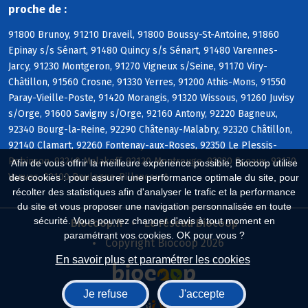
proche de :
91800 Brunoy, 91210 Draveil, 91800 Boussy-St-Antoine, 91860
Epinay s/s Sénart, 91480 Quincy s/s Sénart, 91480 Varennes-
Jarcy, 91230 Montgeron, 91270 Vigneux s/Seine, 91170 Viry-
Châtillon, 91560 Crosne, 91330 Yerres, 91200 Athis-Mons, 91550
Paray-Vieille-Poste, 91420 Morangis, 91320 Wissous, 91260 Juvisy
s/Orge, 91600 Savigny s/Orge, 92160 Antony, 92220 Bagneux,
92340 Bourg-la-Reine, 92290 Châtenay-Malabry, 92320 Châtillon,
92140 Clamart, 92260 Fontenay-aux-Roses, 92350 Le Plessis-
Robinson, 92240 Malakoff, 92120 Montrouge, 92330 Sceaux, 92170
Afin de vous offrir la meilleure expérience possible, Biocoop utilise
Vanves, 92100 Boulogne-Billancourt
des cookies : pour assurer une performance optimale du site, pour
récolter des statistiques afin d'analyser le trafic et la performance
du site et vous proposer une navigation personnalisée en toute
sécurité. Vous pouvez changer d'avis à tout moment en
Biocoop.fr
Le réseau Biocoop
paramétrant vos cookies. OK pour vous ?
Copyright Biocoop 2026
En savoir plus et paramétrer les cookies
Je refuse
J'accepte
Réalisé par