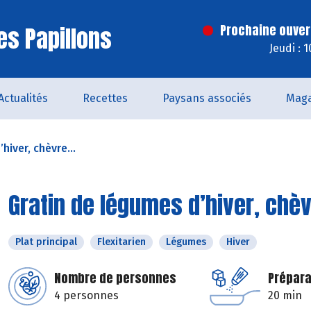
es Papillons
Prochaine ouver
Jeudi : 
Actualités
Recettes
Paysans associés
Maga
hiver, chèvre...
Gratin de légumes d’hiver, chèv
Plat principal
Flexitarien
Légumes
Hiver
Nombre de personnes
Prépara
4 personnes
20 min