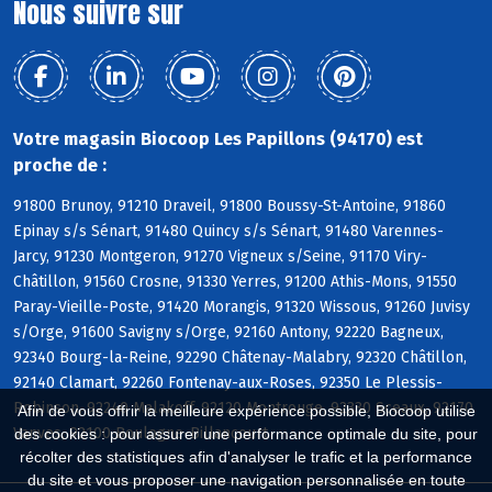
Nous suivre sur
Votre magasin Biocoop Les Papillons (94170) est
proche de :
91800 Brunoy, 91210 Draveil, 91800 Boussy-St-Antoine, 91860
Epinay s/s Sénart, 91480 Quincy s/s Sénart, 91480 Varennes-
Jarcy, 91230 Montgeron, 91270 Vigneux s/Seine, 91170 Viry-
Châtillon, 91560 Crosne, 91330 Yerres, 91200 Athis-Mons, 91550
Paray-Vieille-Poste, 91420 Morangis, 91320 Wissous, 91260 Juvisy
s/Orge, 91600 Savigny s/Orge, 92160 Antony, 92220 Bagneux,
92340 Bourg-la-Reine, 92290 Châtenay-Malabry, 92320 Châtillon,
92140 Clamart, 92260 Fontenay-aux-Roses, 92350 Le Plessis-
Robinson, 92240 Malakoff, 92120 Montrouge, 92330 Sceaux, 92170
Afin de vous offrir la meilleure expérience possible, Biocoop utilise
Vanves, 92100 Boulogne-Billancourt
des cookies : pour assurer une performance optimale du site, pour
récolter des statistiques afin d'analyser le trafic et la performance
du site et vous proposer une navigation personnalisée en toute