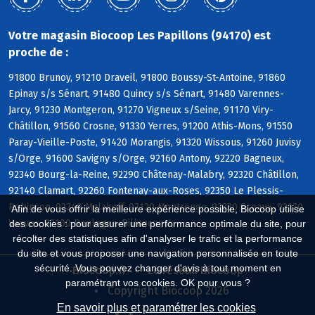
Votre magasin Biocoop Les Papillons (94170) est
proche de :
91800 Brunoy, 91210 Draveil, 91800 Boussy-St-Antoine, 91860
Epinay s/s Sénart, 91480 Quincy s/s Sénart, 91480 Varennes-
Jarcy, 91230 Montgeron, 91270 Vigneux s/Seine, 91170 Viry-
Châtillon, 91560 Crosne, 91330 Yerres, 91200 Athis-Mons, 91550
Paray-Vieille-Poste, 91420 Morangis, 91320 Wissous, 91260 Juvisy
s/Orge, 91600 Savigny s/Orge, 92160 Antony, 92220 Bagneux,
92340 Bourg-la-Reine, 92290 Châtenay-Malabry, 92320 Châtillon,
92140 Clamart, 92260 Fontenay-aux-Roses, 92350 Le Plessis-
Robinson, 92240 Malakoff, 92120 Montrouge, 92330 Sceaux, 92170
Afin de vous offrir la meilleure expérience possible, Biocoop utilise
Vanves, 92100 Boulogne-Billancourt
des cookies : pour assurer une performance optimale du site, pour
récolter des statistiques afin d'analyser le trafic et la performance
du site et vous proposer une navigation personnalisée en toute
sécurité. Vous pouvez changer d'avis à tout moment en
Biocoop.fr
Le réseau Biocoop
paramétrant vos cookies. OK pour vous ?
Copyright Biocoop 2026
En savoir plus et paramétrer les cookies